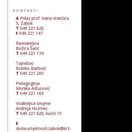
KONTAKTI
A
Prilaz prof. Ivana Vrančića
5, Zabok
T
049 221 620
F
049 221 147
Ravnateljica
Božica Šarić
T
049 221 174
Tajništvo
Branko Barlović
T
049 221 205
Pedagoginja
Monika Antunović
T
049 221 169
Voditeljica smjene
Andreja Hozmec
T
049 221 620, kućni 15
E
skola.umjetnosti.zabok@kr.t-