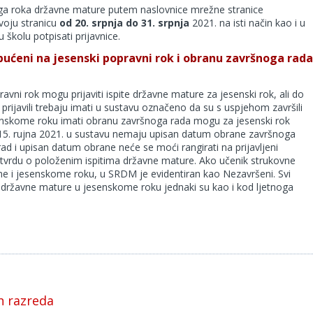
skoga roka državne mature putem naslovnice mrežne stranice
voju stranicu
od 20. srpnja do 31. srpnja
2021. na isti način kao i u
 školu potpisati prijavnice.
ućeni na jesenski popravni rok i obranu završnoga rada
ravni rok mogu prijaviti ispite državne mature za jesenski rok, ali do
prijavili trebaju imati u sustavu označeno da su s uspjehom završili
senskome roku imati obranu završnoga rada mogu za jesenski rok
do 15. rujna 2021. u sustavu nemaju upisan datum obrane završnoga
rad i upisan datum obrane neće se moći rangirati na prijavljeni
potvrdu o položenim ispitima državne mature. Ako učenik strukovne
ome i jesenskome roku, u SRDM je evidentiran kao Nezavršeni. Svi
a državne mature u jesenskome roku jednaki su kao i kod ljetnoga
h razreda