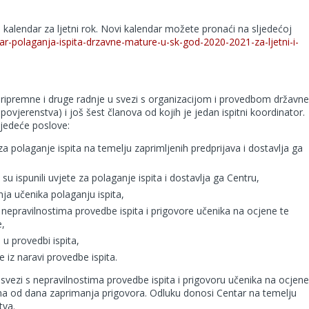
 kalendar za ljetni rok. Novi kalendar možete pronaći na sljedećoj
ar-polaganja-ispita-drzavne-mature-u-sk-god-2020-2021-za-ljetni-i-
Pripremne i druge radnje u svezi s organizacijom i provedbom državne
povjerenstva) i još šest članova od kojih je jedan ispitni koordinator.
ljedeće poslove:
za polaganje ispita na temelju zaprimljenih predprijava i dostavlja ga
u ispunili uvjete za polaganje ispita i dostavlja ga Centru,
ja učenika polaganju ispita,
 nepravilnostima provedbe ispita i prigovore učenika na ocjene te
e,
 u provedbi ispita,
e iz naravi provedbe ispita.
vezi s nepravilnostima provedbe ispita i prigovoru učenika na ocjene
na od dana zaprimanja prigovora. Odluku donosi Centar na temelju
tva.