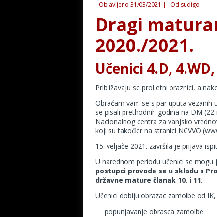
Objavljeno
31/03/2021
|
Od
sudigo
Dragi maturan
2020./2021.
Učenici 4.D, 4.WD
Približavaju se proljetni praznici, a na
Obraćam vam se s par uputa vezanih uz 
se pisali prethodnih godina na DM (22 is
Nacionalnog centra za vanjsko vrednova
koji su također na stranici NCVVO (www.n
15. veljače 2021. završila je prijava is
U narednom periodu učenici se mogu ja
postupci provode se u skladu s Pr
državne mature članak 10. i 11.
Učenici dobiju obrazac zamolbe od IK, s
popunjavanje obrasca zamolbe