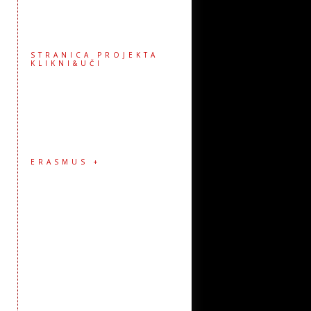
STRANICA PROJEKTA
KLIKNI&UČI
ERASMUS +