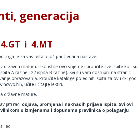
ti, generacija
, 4.GT i 4.MT
kon toga je za vas ostalo još par tjedana nastave.
državnu maturu. Iskoristite ovo vrijeme i proučite sve ispite koji su
pita A razine i 22 ispita B razine). Svi su vam dostupni na stranici
nje obrazovanja. Proučite kataloge pojedinih ispita za ovu šk. god.
cvvo.hr), učite i čitajte lektiru.
pita državne mature.
vljati radi
odjava, promjena i naknadih prijava ispita.
Svi ovi
avilnikom o izmjenama i dopunama pravilnika o polaganju
lijedi: