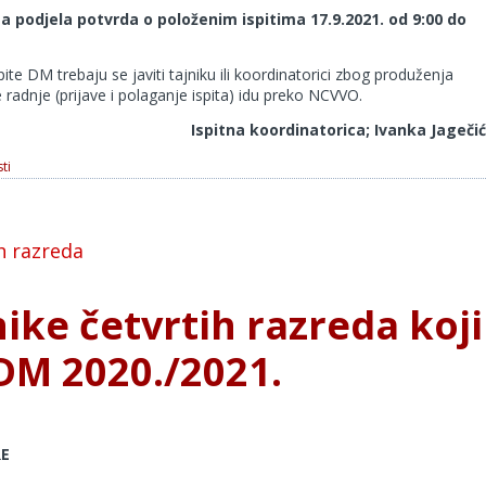
a podjela potvrda o položenim ispitima 17.9.2021. od 9:00 do
pite DM trebaju se javiti tajniku ili koordinatorici zbog produženja
 radnje (prijave i polaganje ispita) idu preko NCVVO.
Ispitna koordinatorica; Ivanka Jagečić
ti
h razreda
ike četvrtih razreda koji
 DM 2020./2021.
RE