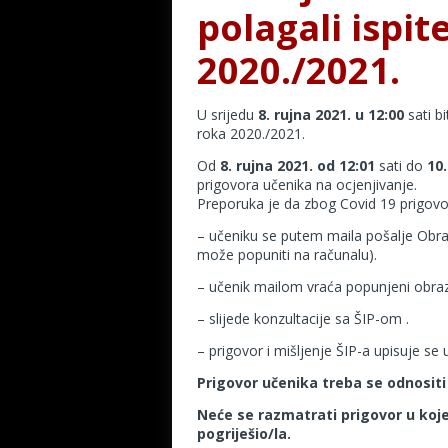
polagali ispi
2020./2021.
U srijedu
8. rujna 2021. u 12:00
sati b
roka 2020./2021.
Od
8. rujna 2021. od 12:01
sati do
10.
prigovora učenika na ocjenjivanje.
Preporuka je da zbog Covid 19 prigovor
– učeniku se putem maila pošalje Obra
može popuniti na računalu).
– učenik mailom vraća popunjeni obra
– slijede konzultacije sa ŠIP-om .
– prigovor i mišljenje ŠIP-a upisuje se
Prigovor učenika treba se odnosit
Neće se razmatrati prigovor u koj
pogriješio/la.