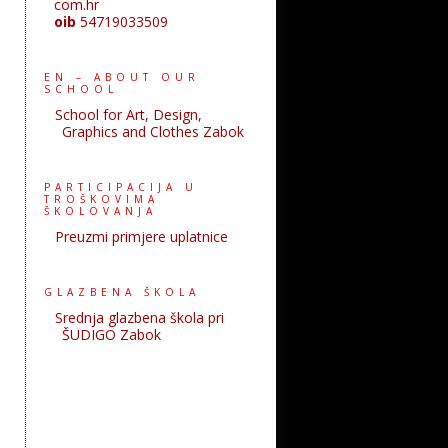
com.hr
oib
54719033509
EN – ABOUT OUR
SCHOOL
School for Art, Design,
Graphics and Clothes Zabok
PARTICIPACIJA U
TROŠKOVIMA
ŠKOLOVANJA
Preuzmi primjere uplatnice
GLAZBENA ŠKOLA
Srednja glazbena škola pri
ŠUDIGO Zabok