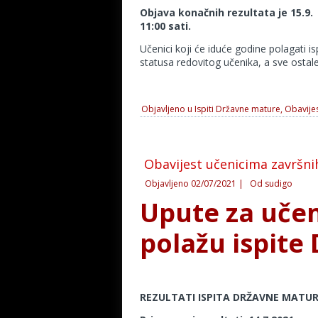
Objava konačnih rezultata je 15.9. 
11:00 sati.
Učenici koji će iduće godine polagati is
statusa redovitog učenika, a sve ostale
Objavljeno u
Ispiti Državne mature
,
Obavijes
Obavijest učenicima završni
Objavljeno
02/07/2021
|
Od
sudigo
Upute za učen
polažu ispite
REZULTATI ISPITA DRŽAVNE MATU