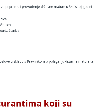
a za pripremu i provođenje državne mature u školskoj godini
dnica
 članica
ord., članica
poslove u skladu s Pravilnikom o polaganju državne mature te
urantima koji su