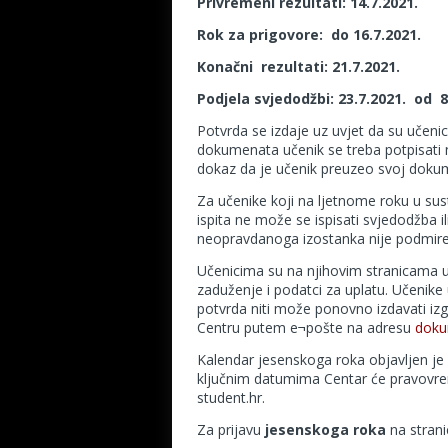
Privremeni rezultati: 14.7.2021.
Rok za prigovore: do 16.7.2021.
Konačni rezultati: 21.7.2021.
Podjela svjedodžbi: 23.7.2021. od 
Potvrda se izdaje uz uvjet da su učenic
dokumenata učenik se treba potpisati na
dokaz da je učenik preuzeo svoj dokumen
Za učenike koji na ljetnome roku u sus
ispita ne može se ispisati svjedodžba 
neopravdanoga izostanka nije podmir
Učenicima su na njihovim stranicama u
zaduženje i podatci za uplatu. Učenik
potvrda niti može ponovno izdavati izg
Centru putem e¬pošte na adresu
doku
Kalendar jesenskoga roka objavljen je
ključnim datumima Centar će pravovrem
student.hr.
Za prijavu
jesenskoga roka
na strani