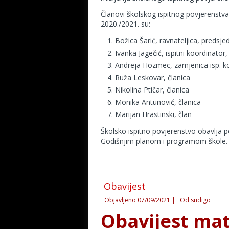
Članovi školskog ispitnog povjerenstv
2020./2021. su:
Božica Šarić, ravnateljica, predsje
Ivanka Jagečić, ispitni koordinator,
Andreja Hozmec, zamjenica isp. ko
Ruža Leskovar, članica
Nikolina Ptičar, članica
Monika Antunović, članica
Marijan Hrastinski, član
Školsko ispitno povjerenstvo obavlja 
Godišnjim planom i programom škole.
Obavijest
Objavljeno
07/09/2021
|
Od
sudigo
Obavijest mat