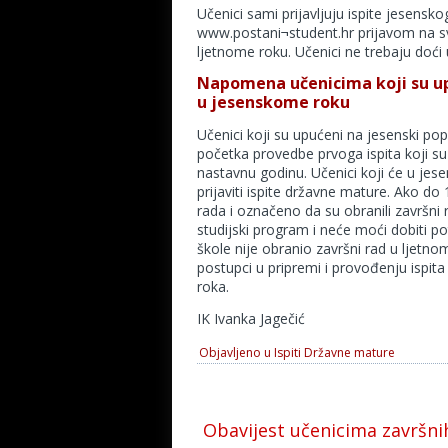
Učenici sami prijavljuju ispite jesen
www.postani¬student.hr prijavom na s
ljetnome roku. Učenici ne trebaju doći u
Napomena učenicima koji su up
u jesenskome roku
Učenici koji su upućeni na jesenski pop
početka provedbe prvoga ispita koji su 
nastavnu godinu. Učenici koji će u je
prijaviti ispite državne mature. Ako 
rada i označeno da su obranili završni 
studijski program i neće moći dobiti 
škole nije obranio završni rad u ljetn
postupci u pripremi i provođenju ispit
roka.
IK Ivanka Jagečić
Objavljeno u
Ispiti Državne mature
Obavijest učenicima završni