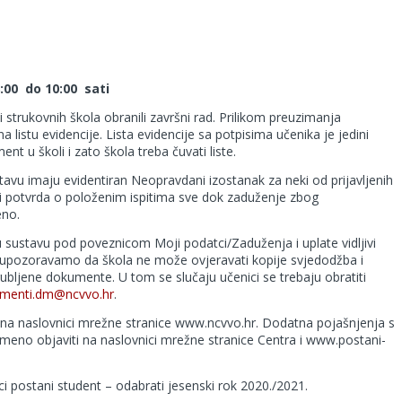
8:00 do 10:00 sati
i strukovnih škola obranili završni rad. Prilikom preuzimanja
 listu evidencije. Lista evidencije sa potpisima učenika je jedini
t u školi i zato škola treba čuvati liste.
tavu imaju evidentiran Neopravdani izostanak za neki od prijavljenih
ili potvrda o položenim ispitima sve dok zaduženje zbog
eno.
 sustavu pod poveznicom Moji podatci/Zaduženja i uplate vidljivi
e upozoravamo da škola ne može ovjeravati kopije svjedodžba i
ubljene dokumente. U tom se slučaju učenici se trebaju obratiti
menti.dm@ncvvo.hr
.
 na naslovnici mrežne stranice www.ncvvo.hr. Dodatna pojašnjenja s
eno objaviti na naslovnici mrežne stranice Centra i www.postani-
ci postani student – odabrati jesenski rok 2020./2021.