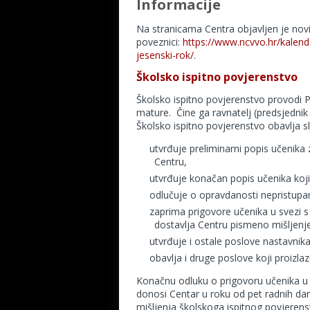
Informacije
Na stranicama Centra objavljen je novi
poveznici:
https://www.ncvvo.hr/kalend
jesenski-rok/
.
Školsko ispitno povjerenstvo
Školsko ispitno povjerenstvo provodi 
mature. Čine ga ravnatelj (predsjednik 
Školsko ispitno povjerenstvo obavlja s
utvrđuje preliminarni popis učenika 
Centru,
utvrđuje konačan popis učenika koji s
odlučuje o opravdanosti nepristupan
zaprima prigovore učenika u svezi s
dostavlja Centru pismeno mišljenj
utvrđuje i ostale poslove nastavnika
obavlja i druge poslove koji proizlaz
Konačnu odluku o prigovoru učenika u s
donosi Centar u roku od pet radnih da
mišljenja školskoga ispitnog povjerens