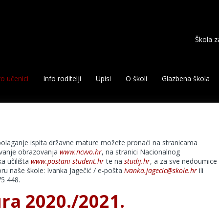
Škola z
fo učenici
Info roditelji
Upisi
O školi
Glazbena škola
polaganje ispita državne mature možete pronaći na stranicama
ovanje obrazovanja
www.ncvvo.hr
, na stranici Nacionalnog
a učilišta
www.postani-student.hr
te na
studij.hr
, a za sve nedoumice
ru naše škole: Ivanka Jagečić / e-pošta
ivanka.jagecic@skole.hr
ili
75 448.
ra 2020./2021.