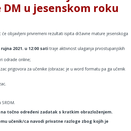
te DM u jesenskom roku
it će objavljeni privremeni rezultati ispita državne mature jesenskoga
 rujna 2021. u 12:00 sati
traje aktivnost ulaganja prvostupanjskih
i odrade online;
zac prigovora za učenike (obrazac je u word formatu pa ga učenik
zac.
 u SRDM.
i na točno određeni zadatak s kratkim obrazloženjem.
emu učenik/ca navodi privatne razloge zbog kojih je