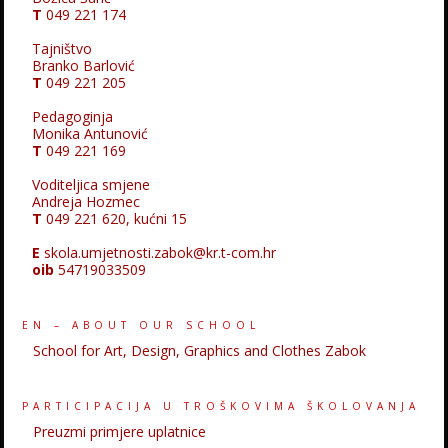
T
049 221 174
Tajništvo
Branko Barlović
T
049 221 205
Pedagoginja
Monika Antunović
T
049 221 169
Voditeljica smjene
Andreja Hozmec
T
049 221 620, kućni 15
E
skola.umjetnosti.zabok@kr.t-com.hr
oib
54719033509
EN – ABOUT OUR SCHOOL
School for Art, Design, Graphics and Clothes Zabok
PARTICIPACIJA U TROŠKOVIMA ŠKOLOVANJA
Preuzmi primjere uplatnice