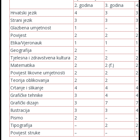
2. godina
3. godina
4.
Hrvatski jezik
4
3
3
Strani jezik
3
3
3
Glazbena umjetnost
1
–
–
Povijest
2
2
2
Etika/Vjeronauk
1
1
1
Geografija
2
–
–
Tjelesna i zdravstvena kultura
2
2
2
Matematika
2
2 (f.)
2 
Povijest likovne umjetnosti
2
2
2
Teorija oblikovanja
2
2
–
Crtanje i slikanje
4
4
4
Grafičke tehnike
3
4
4
Grafički dizajn
3
7
7
Ilustracija
3
3
4
Pismo
2
–
–
Tipografija
–
2
2
Povijest struke
–
–
1