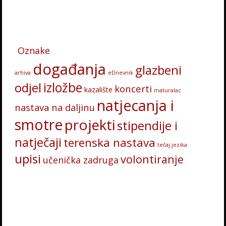
Oznake
događanja
glazbeni
arhiva
eDnevnik
odjel
izložbe
koncerti
kazalište
maturalac
natjecanja i
nastava na daljinu
smotre
projekti
stipendije i
natječaji
terenska nastava
tečaj jezika
upisi
volontiranje
učenička zadruga