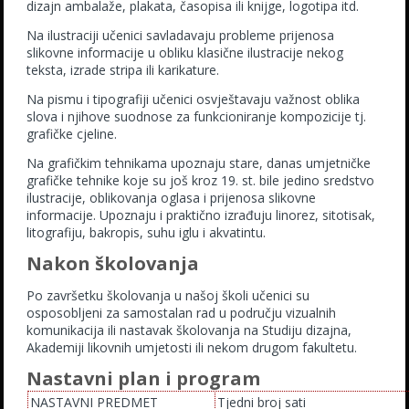
dizajn ambalaže, plakata, časopisa ili knijge, logotipa itd.
Na ilustraciji učenici savladavaju probleme prijenosa
slikovne informacije u obliku klasične ilustracije nekog
teksta, izrade stripa ili karikature.
Na pismu i tipografiji učenici osvještavaju važnost oblika
slova i njihove suodnose za funkcioniranje kompozicije tj.
grafičke cjeline.
Na grafičkim tehnikama upoznaju stare, danas umjetničke
grafičke tehnike koje su još kroz 19. st. bile jedino sredstvo
ilustracije, oblikovanja oglasa i prijenosa slikovne
informacije. Upoznaju i praktično izrađuju linorez, sitotisak,
litografiju, bakropis, suhu iglu i akvatintu.
Nakon školovanja
Po završetku školovanja u našoj školi učenici su
osposobljeni za samostalan rad u području vizualnih
komunikacija ili nastavak školovanja na Studiju dizajna,
Akademiji likovnih umjetosti ili nekom drugom fakultetu.
Nastavni plan i program
NASTAVNI PREDMET
Tjedni broj sati