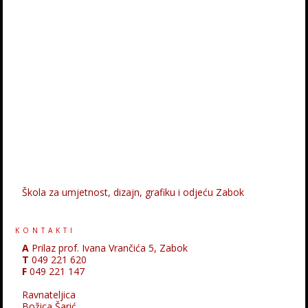
Škola za umjetnost, dizajn, grafiku i odjeću Zabok
KONTAKTI
A
Prilaz prof. Ivana Vrančića 5, Zabok
T
049 221 620
F
049 221 147
Ravnateljica
Božica Šarić