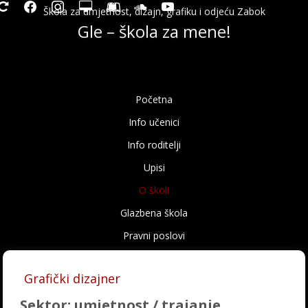
epeat
facebook
instagram
desktop
leanpub
soundcloud
youtube
Škola za umjetnost, dizajn, grafiku i odjeću Zabok
Gle – škola za mene!
Početna
Info učenici
Info roditelji
Upisi
O školi
Glazbena škola
Pravni poslovi
Grafički dizajner
Sektor: umjetnost / trajanje