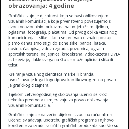
obrazovanja: 4 godine
Grafički dizajn je djelatnost koja se bavi oblikovanjem
vizualnih komunikacija koje prvenstveno povezujemo s
dvodimenzionalnim prikazima na umjetničkim djelima,
oglasima, fotografiji, plakatima. Od prvog oblika vizualnog
komuniciranja – slike – koja se pretvara u znak i postaje
pismo danas smo stigli do zidne slike, panoa, letaka,
novina, časopisa, zidova zgrada, pozornica, ograda
sportskih terena, naljepnica, kinoekrana, videokazeta i DVD-
a, televizije, dakle svega na što se može aplicirati slika ili
tekst.
Kreiranje vizualnog identiteta marke ili branda,
osmišljavanje loga i logotipova kao likovnog znaka posao
je grafičkog dizajnera.
Tijekom četverogodišnjeg školovanja učenici se kroz
nekoliko predmeta usmjeravaju za posao oblikovanja
vizualnih komunikacija.
Grafički dizajn se najvećim dijelom izvodi na računalima.
Učenici svladavaju upotrebu grafičkih programa i njihovo
korištenje za izradu različitih grafičkih produkata kao što su